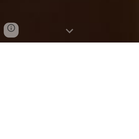
Du willst etwas verändern - in
deinem Unternehmen, in deinem
Familiensystem, in dir selbst.
Klarheit schafft Orientierung.
Bewusster Wandel entsteht aus
Verantwortung.
Wirkung entfaltet sich, wenn du
deine Handlungskraft nutzt.